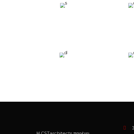
Η CSTarchitects παρέχει