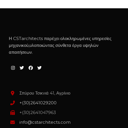
Η CSTarchitects παρέχει ολοκληρωμένες υπηρεσίες
μηχανικού,υλοποιώντας σύνθετα έργα υψηλών
απαιτήσεων.
Σπύρου Τσικνιά 41, Αγρίνιο
+(30)2641029200
+(30)2641047963
info@cstarchitects.com