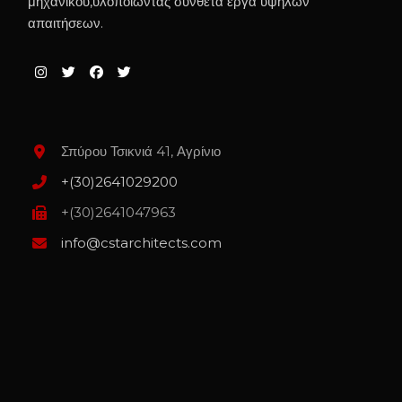
μηχανικού,υλοποιώντας σύνθετα έργα υψηλών
απαιτήσεων.
Σπύρου Τσικνιά 41, Αγρίνιο
+(30)2641029200
+(30)2641047963
info@cstarchitects.com