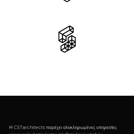
Η CSTarchitects παρέχει ολοκληρωμένες υπηρεσίες