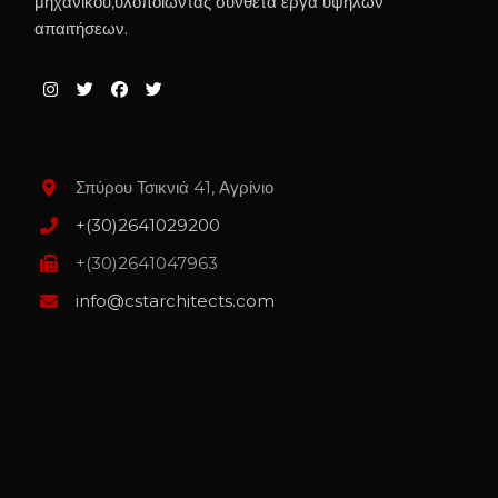
μηχανικού,υλοποιώντας σύνθετα έργα υψηλών
απαιτήσεων.
Σπύρου Τσικνιά 41, Αγρίνιο
+(30)2641029200
+(30)2641047963
info@cstarchitects.com