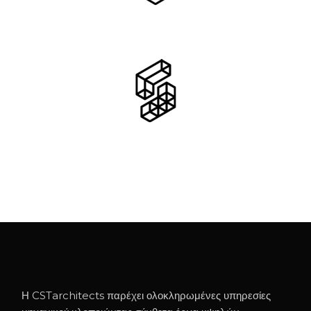
Η CSTarchitects παρέχει ολοκληρωμένες υπηρεσίες