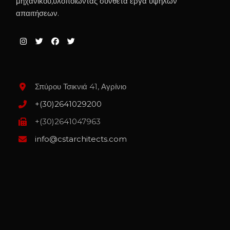
μηχανικού,υλοποιώντας σύνθετα έργα υψηλών
απαιτήσεων.
Σπύρου Τσικνιά 41, Αγρίνιο
+(30)2641029200
+(30)2641047963
info@cstarchitects.com