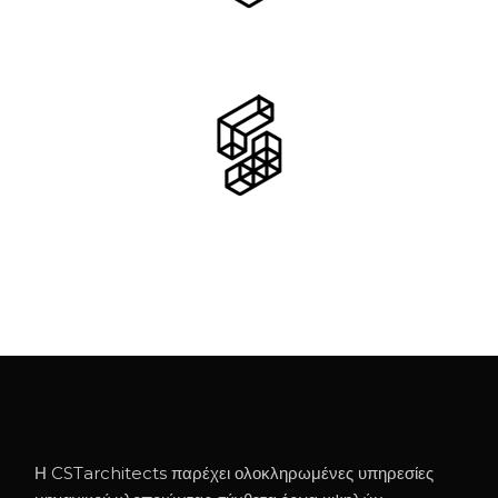
Η CSTarchitects παρέχει ολοκληρωμένες υπηρεσίες