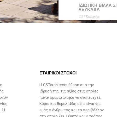
IΔΙΩΤΙΚΗ ΒΊΛΛΑ Σ
ΛΕΥΚΑΔΑ
CST
Κατοικίες
ΕΤΑΙΡΙΚΟΙ ΣΤΟΧΟΙ
νη
H CSTarchitects έθεσε απο την
ής
ιδρυσή της, τις αξίες στις οποίες
αυτόν
πάνω οραματίστηκε να αναπτυχθεί.
νίες
Κύρια και θεμελιώδη αξία είναι για
. Η
εμάς ο άνθρωπος και το περιβάλλον
στο οποίο ζει. Γι’αυτό και ο τρόπος