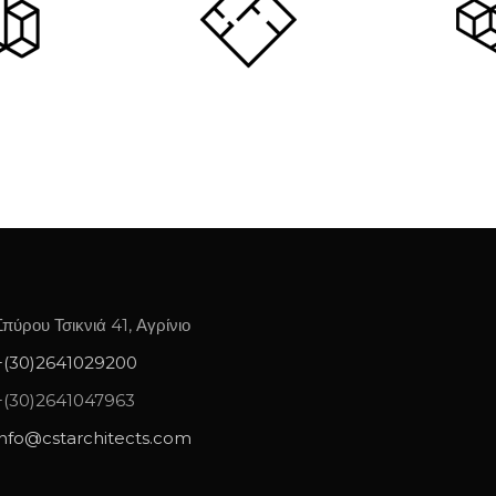
Σπύρου Τσικνιά 41, Αγρίνιο
+(30)2641029200
+(30)2641047963
info@cstarchitects.com