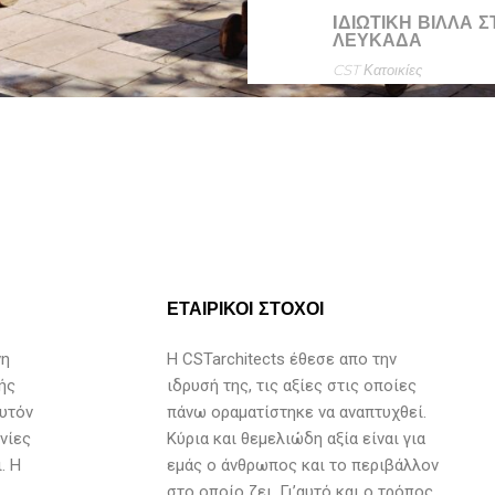
IΔΙΩΤΙΚΗ ΒΊΛΛΑ Σ
ΛΕΥΚΑΔΑ
CST
Κατοικίες
ΕΤΑΙΡΙΚΟΙ ΣΤΟΧΟΙ
νη
H CSTarchitects έθεσε απο την
ής
ιδρυσή της, τις αξίες στις οποίες
αυτόν
πάνω οραματίστηκε να αναπτυχθεί.
νίες
Κύρια και θεμελιώδη αξία είναι για
. Η
εμάς ο άνθρωπος και το περιβάλλον
στο οποίο ζει. Γι’αυτό και ο τρόπος