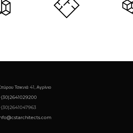
Σπύρου Τσικνιά 41, Αγρίνιο
+(30)2641029200
+(30)2641047963
info@cstarchitects.com